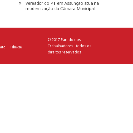
Vereador do PT em Assunção atua na
modernização da Câmara Municipal
© 2017 Partido dos
Trabalhadores - todos os
ato
Filie-se
direitos reservados