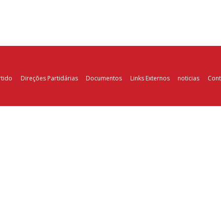
rtido
Direções Partidárias
Documentos
Links Externos
noticias
Cont