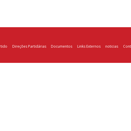
rtido
Direções Partidárias
Documentos
Links Externos
noticias
Cont