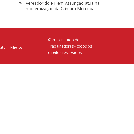
Vereador do PT em Assunção atua na
modernização da Câmara Municipal
© 2017 Partido dos
Trabalhadores - todos os
ato
Filie-se
direitos reservados