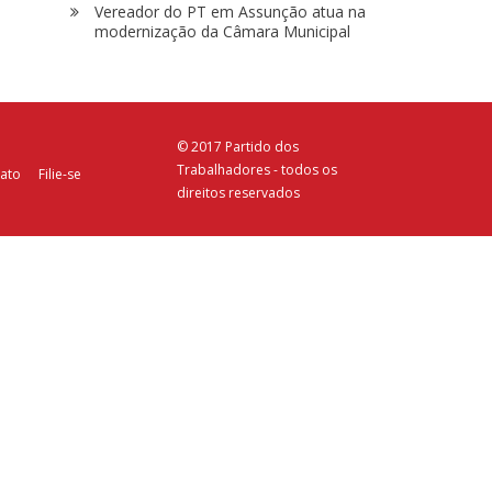
Vereador do PT em Assunção atua na
modernização da Câmara Municipal
© 2017 Partido dos
Trabalhadores - todos os
ato
Filie-se
direitos reservados