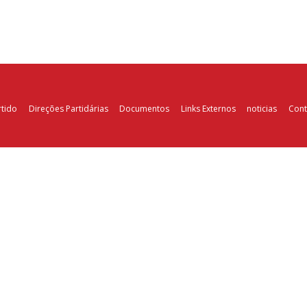
rtido
Direções Partidárias
Documentos
Links Externos
noticias
Cont