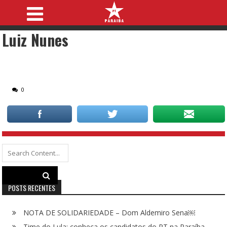
Luiz Nunes
0
Search
for:
POSTS RECENTES
NOTA DE SOLIDARIEDADE – Dom Aldemiro Sena￼
Time do Lula: conheça os candidatos do PT na Paraíba