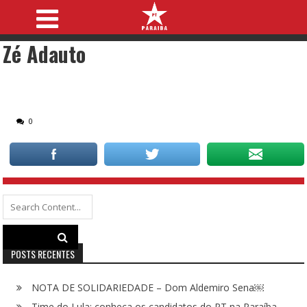
Zé Adauto
0
Search
for:
POSTS RECENTES
NOTA DE SOLIDARIEDADE – Dom Aldemiro Sena￼
Time do Lula: conheça os candidatos do PT na Paraíba