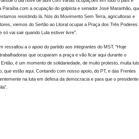
u desde o dia nove de abril com várias ocupações em todo o país e
a Paraíba com a ocupação do golpista e senador José Maranhão, qu
estamos resistindo lá. Nós do Movimento Sem Terra, agricultoras e
ltores, viemos do Sertão ao Litoral ocupar a Praça dos Três Poderes.
e só vai sair quando Lula estiver livre”.
ressaltou a o apoio do partido aos integrantes do MST. “Hoje
trabalhadoras que ocuparam a praça e vão ficar aqui durante o
a. Então, é um momento de solidariedade, de muito protesto, muita lut
vo, que estão aqui. Contando com nosso apoio, do PT, e das Frentes
entemente na luta em defesa da democracia e para que o presidente
la”.