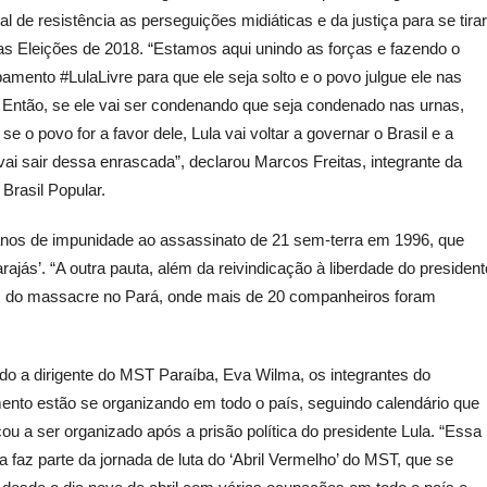
al de resistência as perseguições midiáticas e da justiça para se tirar
as Eleições de 2018. “Estamos aqui unindo as forças e fazendo o
mento #LulaLivre para que ele seja solto e o povo julgue ele nas
 Então, se ele vai ser condenando que seja condenado nas urnas,
se o povo for a favor dele, Lula vai voltar a governar o Brasil e a
vai sair dessa enrascada”, declarou Marcos Freitas, integrante da
 Brasil Popular.
nos de impunidade ao assassinato de 21 sem-terra em 1996, que
jás’. “A outra pauta, além da reivindicação à liberdade do president
nos do massacre no Pará, onde mais de 20 companheiros foram
o a dirigente do MST Paraíba, Eva Wilma, os integrantes do
nto estão se organizando em todo o país, seguindo calendário que
u a ser organizado após a prisão política do presidente Lula. “Essa
 faz parte da jornada de luta do ‘Abril Vermelho’ do MST, que se