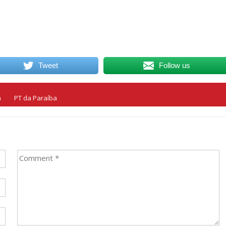
Tweet
Follow us
a
PT da Paraíba