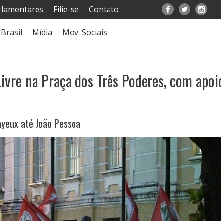
rlamentares
Filie-se
Contato
Brasil
Mídia
Mov. Sociais
re na Praça dos Três Poderes, com apoi
ayeux até João Pessoa