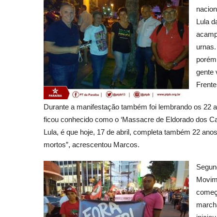
nacion
Lula d
acampa
urnas.
porém 
gente 
Frente
Durante a manifestação também foi lembrando os 22 a
ficou conhecido como o ‘Massacre de Eldorado dos Cara
Lula, é que hoje, 17 de abril, completa também 22 a
mortos”, acrescentou Marcos.
Segund
Movime
começo
marcha