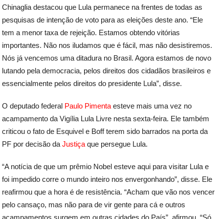
Chinaglia destacou que Lula permanece na frentes de todas as
pesquisas de intenção de voto para as eleições deste ano. “Ele
tem a menor taxa de rejeição. Estamos obtendo vitórias
importantes. Não nos iludamos que é fácil, mas não desistiremos.
Nós já vencemos uma ditadura no Brasil. Agora estamos de novo
lutando pela democracia, pelos direitos dos cidadãos brasileiros e
essencialmente pelos direitos do presidente Lula”, disse.
O deputado federal
Paulo Pimenta
esteve mais uma vez no
acampamento da Vigília Lula Livre nesta sexta-feira. Ele também
criticou o fato de Esquivel e Boff terem sido barrados na porta da
PF por decisão da
Justiça
que persegue Lula.
“A notícia de que um prêmio Nobel esteve aqui para visitar Lula e
foi impedido corre o mundo inteiro nos envergonhando”, disse. Ele
reafirmou que a hora é de resistência. “Acham que vão nos vencer
pelo cansaço, mas não para de vir gente para cá e outros
acampamentos surgem em outras cidades do País”, afirmou. “Só