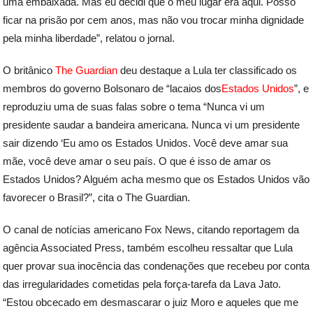
uma embaixada. Mas eu decidi que o meu lugar era aqui. Posso
ficar na prisão por cem anos, mas não vou trocar minha dignidade
pela minha liberdade”, relatou o jornal.
O britânico
The Guardian
deu destaque a Lula ter classificado os
membros do governo Bolsonaro de “lacaios dos
Estados Unidos
”, e
reproduziu uma de suas falas sobre o tema “Nunca vi um
presidente saudar a bandeira americana. Nunca vi um presidente
sair dizendo ‘Eu amo os Estados Unidos. Você deve amar sua
mãe, você deve amar o seu país. O que é isso de amar os
Estados Unidos? Alguém acha mesmo que os Estados Unidos vão
favorecer o Brasil?”, cita o The Guardian.
O canal de notícias americano Fox News, citando reportagem da
agência Associated Press, também escolheu ressaltar que Lula
quer provar sua inocência das condenações que recebeu por conta
das irregularidades cometidas pela força-tarefa da Lava Jato.
“Estou obcecado em desmascarar o juiz Moro e aqueles que me