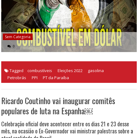
Sem Categoria
0
Tagged
combustíveis
Eleições 2022
gasolina
Petrobrás
PPI
PT da Paraíba
Ricardo Coutinho vai inaugurar comitês
populares de luta na Espanha￼
Celebração oficial deve acontecer entre os dias 21 e 23 desse
mês, na ocasião o Ex-Governador vai ministrar palestras sobre a