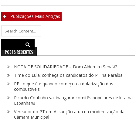
Navegação
Publicações Mais Antigas
por
Search
posts
for:
POSTS RECENTES
NOTA DE SOLIDARIEDADE – Dom Aldemiro Sena￼
Time do Lula: conheça os candidatos do PT na Paraíba
PPI: o que é e quando começou a dolarização dos
combustíveis
Ricardo Coutinho vai inaugurar comitês populares de luta na
Espanha￼
Vereador do PT em Assunção atua na modernização da
Câmara Municipal