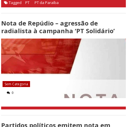
Tagged
PT
PT da Paraíba
Nota de Repúdio – agressão de
radialista à campanha ‘PT Solidário’
Sem Categoria
0
Partidos políticos emitem nota em