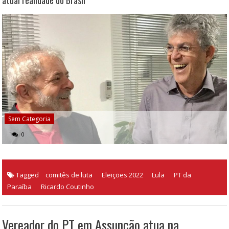
atual realidade do Brasil
Sem Categoria
0
Tagged
comitês de luta
Eleições 2022
Lula
PT da
Paraíba
Ricardo Coutinho
Vereador do PT em Assunção atua na