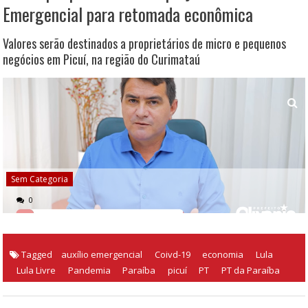
Emergencial para retomada econômica
Valores serão destinados a proprietários de micro e pequenos
negócios em Picuí, na região do Curimataú
Sem Categoria
0
Tagged
auxílio emergencial
Coivd-19
economia
Lula
Lula Livre
Pandemia
Paraíba
picuí
PT
PT da Paraíba