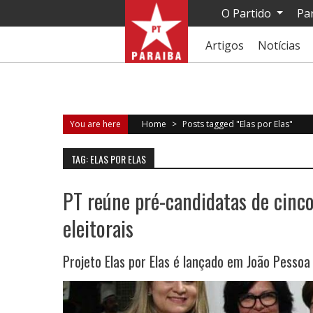
O Partido
Pa
Artigos
Notícias
You are here
Home
>
Posts tagged "Elas por Elas"
TAG: ELAS POR ELAS
PT reúne pré-candidatas de cinco 
eleitorais
Projeto Elas por Elas é lançado em João Pessoa