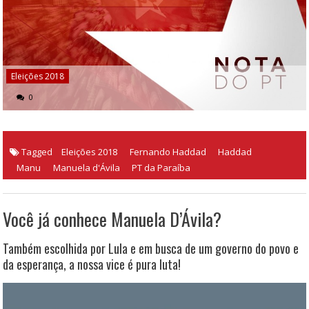
Eleições 2018
0
Tagged
Eleições 2018
Fernando Haddad
Haddad
Manu
Manuela d'Ávila
PT da Paraíba
Você já conhece Manuela D’Ávila?
Também escolhida por Lula e em busca de um governo do povo e
da esperança, a nossa vice é pura luta!