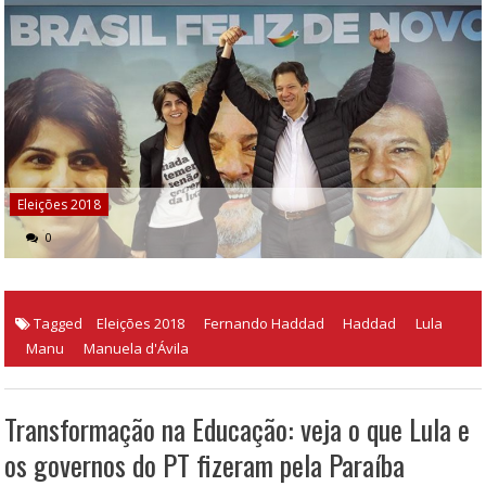
Eleições 2018
0
Tagged
Eleições 2018
Fernando Haddad
Haddad
Lula
Manu
Manuela d'Ávila
Transformação na Educação: veja o que Lula e
os governos do PT fizeram pela Paraíba