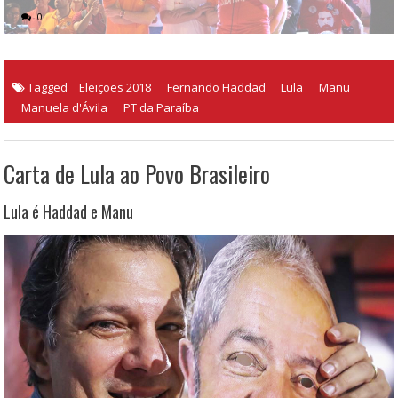
0
Tagged
Eleições 2018
Fernando Haddad
Lula
Manu
Manuela d'Ávila
PT da Paraíba
Carta de Lula ao Povo Brasileiro
Lula é Haddad e Manu