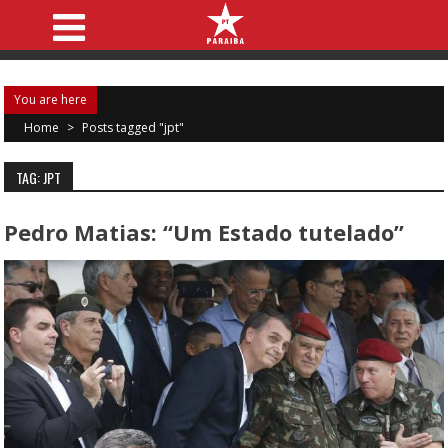
You are here
Home
>
Posts tagged "jpt"
TAG: JPT
Pedro Matias: “Um Estado tutelado”