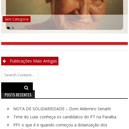
Sem Categoria
0
Navegação
Publicações Mais Antigas
por
Search
posts
for:
POSTS RECENTES
NOTA DE SOLIDARIEDADE – Dom Aldemiro Sena￼
Time do Lula: conheça os candidatos do PT na Paraíba
PPI: o que é e quando começou a dolarização dos