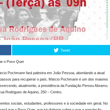
Tweet
que o Povo Quer
 Márcio Pochmann fará palestra em João Pessoa, abordando a atual
s passos para recuperar o país. Márcio Pochmann é um dos maiores
e exercendo, atualmente, a presidência da Fundação Perseu Abramo.
 Rua Rodrigues de Aquino, 250 – Centro.
imentos sociais, estudantes, professores e à sociedade em geral. No
rasil que o Povo Quer, que irá dialogar sobre o que a população