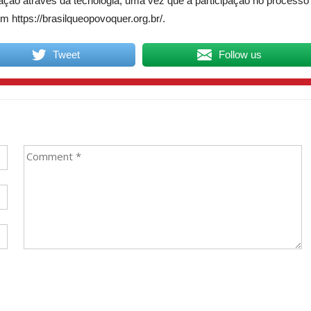
ração através da tecnologia, uma vez que a participação no processo
m https://brasilqueopovoquer.org.br/.
Tweet
Follow us