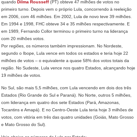
quando
Dilma Rousseff
(PT) obteve 47 milhões de votos no
primeiro turno. Depois vem o próprio Lula, concorrendo à reeleição
em 2006, com 46 milhões. Em 2002, Lula de novo teve 39 milhões.
Em 1994 e 1998, FHC obteve 34 e 35 milhões respectivamente. E
em 1989, Fernando Collor terminou o primeiro turno na liderança
com 20 milhões votos.
Por regiões, os números também impressionam. No Nordeste,
segundo o Ibope, Lula vence em todos os estados e teria hoje 22
milhões de votos – o equivalente a quase 58% dos votos totais da
região. No Sudeste, Lula vence nos quatro Estados, alcançando hoje
19 milhões de votos.
No Sul, são mais 5,5 milhões, com Lula vencendo em dois dos três
Estados (Rio Grande do Sul e Paraná). No Norte, outros 5 milhões,
com liderança em quatro dos sete Estados (Pará, Amazonas,
Tocantins e Amapá). E no Centro-Oeste Lula teria hoje 3 milhões de
votos, com vitória em três das quatro unidades (Goiás, Mato Grosso
e Mato Grosso do Sul).
Veja abaixo os números de Lula por Estado: