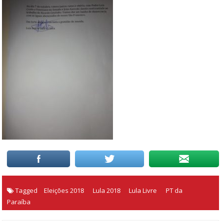
Tagged
Eleições 2018
Lula 2018
Lula Livre
PT da
Paraíba