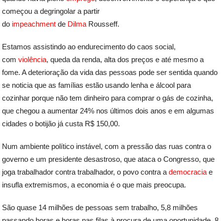
começou a degringolar a partir
do
impeachment
de
Dilma
Rousseff.
Estamos assistindo ao endurecimento do caos social,
com
violência
, queda da renda, alta dos preços e até mesmo a
fome. A deterioração da vida das pessoas pode ser sentida quando
se noticia que as famílias estão usando lenha e álcool para
cozinhar porque não tem dinheiro para comprar o gás de cozinha,
que chegou a aumentar 24% nos últimos dois anos e em algumas
cidades o botijão já custa R$ 150,00.
Num ambiente político instável, com a pressão das ruas contra o
governo e um presidente desastroso, que ataca o Congresso, que
joga trabalhador contra trabalhador, o povo contra a
democracia
e
insufla extremismos, a economia é o que mais preocupa.
São quase 14 milhões de pessoas sem trabalho, 5,8 milhões
passando horas e horas nas filas à procura de uma oportunidade, 8