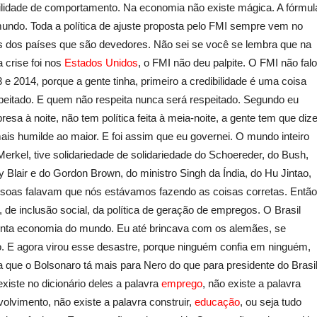
ibilidade de comportamento. Na economia não existe mágica. A fórmul
undo. Toda a política de ajuste proposta pelo FMI sempre vem no
los dos países que são devedores. Não sei se você se lembra que na
a crise foi nos
Estados Unidos
, o FMI não deu palpite. O FMI não fal
 e 2014, porque a gente tinha, primeiro a credibilidade é uma coisa
speitado. E quem não respeita nunca será respeitado. Segundo eu
resa à noite, não tem política feita à meia-noite, a gente tem que dize
is humilde ao maior. E foi assim que eu governei. O mundo inteiro
Merkel, tive solidariedade de solidariedade do Schoereder, do Bush,
Blair e do Gordon Brown, do ministro Singh da Índia, do Hu Jintao,
essoas falavam que nós estávamos fazendo as coisas corretas. Então
, de inclusão social, da política de geração de empregos. O Brasil
nta economia do mundo. Eu até brincava com os alemães, se
 E agora virou esse desastre, porque ninguém confia em ninguém,
 que o Bolsonaro tá mais para Nero do que para presidente do Brasil
existe no dicionário deles a palavra
emprego
, não existe a palavra
olvimento, não existe a palavra construir,
educação
, ou seja tudo