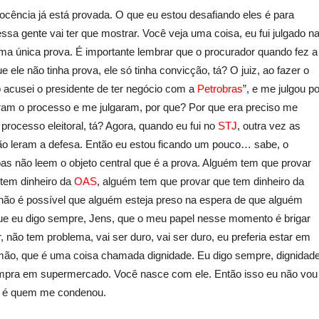
ocência já está provada. O que eu estou desafiando eles é para
 gente vai ter que mostrar. Você veja uma coisa, eu fui julgado n
ma única prova. É importante lembrar que o procurador quando fez a
ele não tinha prova, ele só tinha convicção, tá? O juiz, ao fazer o
o acusei o presidente de ter negócio com a
Petrobras
”, e me julgou po
leram o processo e me julgaram, por que? Por que era preciso me
 processo eleitoral, tá? Agora, quando eu fui no
STJ
, outra vez as
ão leram a defesa. Então eu estou ficando um pouco… sabe, o
oas não leem o objeto central que é a prova. Alguém tem que provar
tem dinheiro da
OAS
, alguém tem que provar que tem dinheiro da
não é possível que alguém esteja preso na espera de que alguém
que eu digo sempre, Jens, que o meu papel nesse momento é brigar
não tem problema, vai ser duro, vai ser duro, eu preferia estar em
 mão, que é uma coisa chamada dignidade. Eu digo sempre, dignidad
mpra em supermercado. Você nasce com ele. Então isso eu não vou
er é quem me condenou.