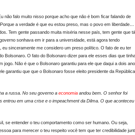
 não falo muito nisso porque acho que não é bom ficar falando de
 Porque a verdade é que eu estou preso, mas o povo em liberdade…
os. Tem gente passando muita miséria nesse país, tem gente que t
 governo sonhava em ir para a universidade, está agora tendo
, eu sinceramente me considero um preso político. O fato de eu ter
 do Bolsonaro. O fato do Bolsonaro dizer para ele esses dias que tinh
m jogo. Não é que o Bolsonaro garantiu para ele que daqui a dois an
 ele garantiu que que o Bolsonaro fosse eleito presidente da República
ha a russa. No seu governo a
economia
andou bem. O senhor foi
is entrou em uma crise e o impeachment da Dilma. O que aconteceu
il, se entender o teu comportamento como ser humano. Ou seja,
ssoa para merecer o teu respeito você tem que ter credibilidade jun