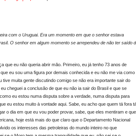
onteira com o Uruguai. Era um momento em que o senhor estava
 Brasil. O senhor em algum momento se arrependeu de não ter saído 
a que eu não queria abrir mão. Primeiro, eu já tenho 73 anos de
iro que eu sou uma figura por demais conhecida e eu não me via como
u tive muita gente discutindo comigo se não era importante sair do
 eu cheguei a conclusão de que eu não ia sair do Brasil e que se
ue como eu estou numa disputa sobre a verdade, numa disputa para
e eu estou muito à vontade aqui. Sabe, eu acho que quem tá fora t
ar o dia em que eu vou poder provar, sabe, que eles mentiram e que
icana, hoje está mais do que claro que o Departamento Nacional
lvido os interesses das petroleiras do mundo inteiro no que
sei se o Moro tem a mesma tranquilidade que eu, não sei se o