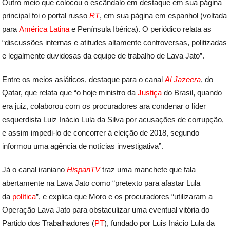
Outro meio que colocou o escândalo em destaque em sua página
principal foi o portal russo
RT
, em sua página em espanhol (voltada
para
América Latina
e Península Ibérica). O periódico relata as
“discussões internas e atitudes altamente controversas, politizadas
e legalmente duvidosas da equipe de trabalho de Lava Jato”.
Entre os meios asiáticos, destaque para o canal
Al Jazeera
, do
Qatar, que relata que “o hoje ministro da
Justiça
do Brasil, quando
era juiz, colaborou com os procuradores ara condenar o líder
esquerdista Luiz Inácio Lula da Silva por acusações de corrupção,
e assim impedi-lo de concorrer à eleição de 2018, segundo
informou uma agência de notícias investigativa”.
Já o canal iraniano
HispanTV
traz uma manchete que fala
abertamente na Lava Jato como “pretexto para afastar Lula
da
política
”, e explica que Moro e os procuradores “utilizaram a
Operação Lava Jato para obstaculizar uma eventual vitória do
Partido dos Trabalhadores (
PT
), fundado por Luis Inácio Lula da