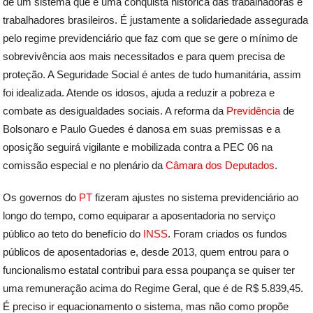
de um sistema que é uma conquista histórica das trabalhadoras e
trabalhadores brasileiros. É justamente a solidariedade assegurada
pelo regime previdenciário que faz com que se gere o mínimo de
sobrevivência aos mais necessitados e para quem precisa de
proteção. A Seguridade Social é antes de tudo humanitária, assim
foi idealizada. Atende os idosos, ajuda a reduzir a pobreza e
combate as desigualdades sociais. A reforma da
Previdência
de
Bolsonaro e Paulo Guedes é danosa em suas premissas e a
oposição seguirá vigilante e mobilizada contra a PEC 06 na
comissão especial e no plenário da
Câmara dos Deputados
.
Os governos do
PT
fizeram ajustes no sistema previdenciário ao
longo do tempo, como equiparar a aposentadoria no serviço
público ao teto do benefício do
INSS
. Foram criados os fundos
públicos de aposentadorias e, desde 2013, quem entrou para o
funcionalismo estatal contribui para essa poupança se quiser ter
uma remuneração acima do Regime Geral, que é de R$ 5.839,45.
É preciso ir equacionamento o sistema, mas não como propõe