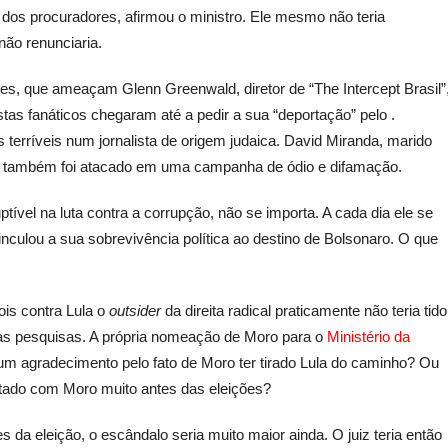
 dos procuradores, afirmou o ministro. Ele mesmo não teria
ão renunciaria.
es, que ameaçam Glenn Greenwald, diretor de “The Intercept Brasil”
stas fanáticos chegaram até a pedir a sua “deportação” pelo .
terríveis num jornalista de origem judaica. David Miranda, marido
, também foi atacado em uma campanha de ódio e difamação.
ível na luta contra a corrupção, não se importa. A cada dia ele se
Vinculou a sua sobrevivência política ao destino de Bolsonaro. O que
ois contra Lula o
outsider
da direita radical praticamente não teria tido
as pesquisas. A própria nomeação de Moro para o
Ministério da
um agradecimento pelo fato de Moro ter tirado Lula do caminho? Ou
ertado com Moro muito antes das eleições?
s da eleição, o escândalo seria muito maior ainda. O juiz teria então