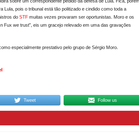
idirá sobre um correspondente pedido da defesa de Lula. Fica, poré
Lula, pois o tribunal está tão politizado e cindido como toda a
nistros do
STF
muitas vezes provaram ser oportunistas. Moro e os
“In Fux we trust”, eis um gracejo relevado em uma das gravações
 como especialmente prestativo pelo grupo de Sérgio Moro.
el
Tweet
Follow us