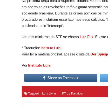
Na próxima terça-feira o Supremo Tribunal Federal dec
em aberto se as revelações terão alguma serventia para 
sociedade brasileira. Durante as crises políticas os mi
procuradores incluíram esse fator nos seus cálculos. 
publicadas pelo “Intercept”.
Um dos ministros do STF se chama
Luiz Fux
. É visto
* Tradução:
Instituto Lula
Para ler a matéria original, acesse o site da
Der Spieg
Por
Instituto Lula
Share on Facebook
Tagged
Lula Livre
PT da Paraíba