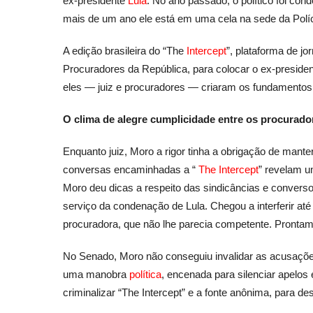
ex-presidente
Lula
. No ano passado, o político foi co
mais de um ano ele está em uma cela na sede da Políc
A edição brasileira do “The
Intercept
”, plataforma de jo
Procuradores da República, para colocar o ex-preside
eles — juiz e procuradores — criaram os fundamentos pa
O clima de alegre cumplicidade entre os procurador
Enquanto juiz, Moro a rigor tinha a obrigação de mante
conversas encaminhadas a “
The Intercept
” revelam u
Moro deu dicas a respeito das sindicâncias e convers
serviço da condenação de Lula. Chegou a interferir at
procuradora, que não lhe parecia competente. Prontamen
No Senado, Moro não conseguiu invalidar as acusações
uma manobra
política
, encenada para silenciar apelos 
criminalizar “The Intercept” e a fonte anônima, para 