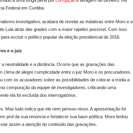
ndenado a uma longa pena por
corrupção
e lavagem de dinheiro. Há
ia Federal em Curitiba.
rnalismo investigativo, acabara de revelar as tratativas entre Moro e 
nte Lula atrás das grades com a maior rapidez possível. Com isso
ra excluir o político popular da eleição presidencial de 2018.
es e o juiz
r a neutralidade e a distância. Ocorre que as gravações das
m clima de alegre cumplicidade entre o juiz Moro e os procuradores.
ou com os acusadores sobre as possibilidades de colocar a mídia a
é na composição da equipe de investigadores, criticando uma
te ela foi excluída dos interrogatórios.
. Mas tudo indica que ele nem pensou nisso. A apresentação foi
em prol da sua renúncia e fortalecer sua base política. Moro tentou
desviar assim a atenção do conteúdo das gravações.