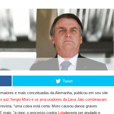
Tweet
s maiores e mais conceituadas da Alemanha, publicou em seu site
x-juiz Sergio Moro e os procuradores da Lava Jato combinavam
a revista, “uma coisa está certa: Moro causou danos graves
 E mais, “a rigor, o processo contra
Lula
deveria ser anulado e