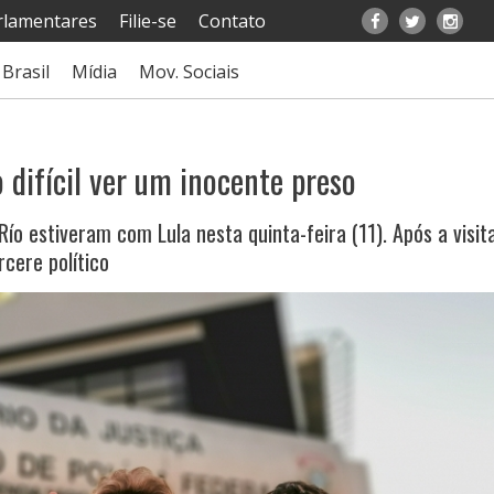
rlamentares
Filie-se
Contato
Brasil
Mídia
Mov. Sociais
 difícil ver um inocente preso
Río estiveram com Lula nesta quinta-feira (11). Após a visita
cere político