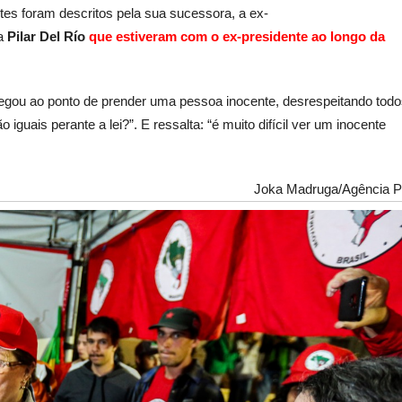
ntes foram descritos pela sua sucessora, a ex-
la
Pilar Del Río
que estiveram com o ex-presidente ao longo da
hegou ao ponto de prender uma pessoa inocente, desrespeitando tod
 iguais perante a lei?”. E ressalta: “é muito difícil ver um inocente
Joka Madruga/Agência 