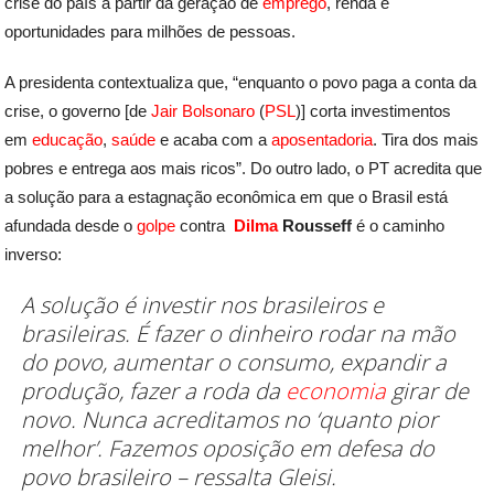
crise do país a partir da geração de
emprego
, renda e
oportunidades para milhões de pessoas.
A presidenta contextualiza que, “enquanto o povo paga a conta da
crise, o governo [de
Jair Bolsonaro
(
PSL
)] corta investimentos
em
educação
,
saúde
e acaba com a
aposentadoria
. Tira dos mais
pobres e entrega aos mais ricos”. Do outro lado, o PT acredita que
a solução para a estagnação econômica em que o Brasil está
afundada desde o
golpe
contra
Dilma
Rousseff
é o caminho
inverso:
A solução é investir nos brasileiros e
brasileiras. É fazer o dinheiro rodar na mão
do povo, aumentar o consumo, expandir a
produção, fazer a roda da
economia
girar de
novo. Nunca acreditamos no ‘quanto pior
melhor’. Fazemos oposição em defesa do
povo brasileiro – ressalta Gleisi.