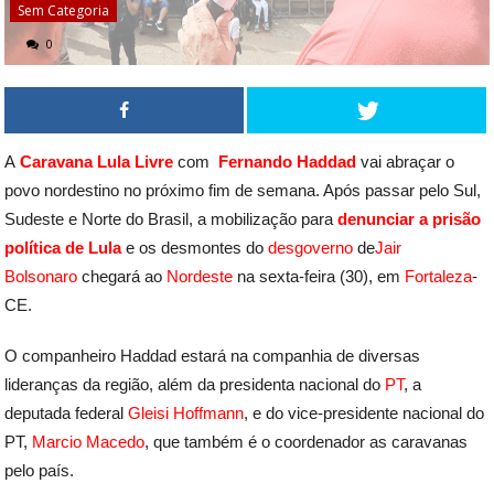
Sem Categoria
0
A
Caravana Lula Livre
com
Fernando Haddad
vai abraçar o
povo nordestino no próximo fim de semana. Após passar pelo Sul,
Sudeste e Norte do Brasil, a mobilização para
denunciar a prisão
política de Lula
e os desmontes do
desgoverno
de
Jair
Bolsonaro
chegará ao
Nordeste
na sexta-feira (30), em
Fortaleza
-
CE.
O companheiro Haddad estará na companhia de diversas
lideranças da região, além da presidenta nacional do
PT
, a
deputada federal
Gleisi Hoffmann
, e do vice-presidente nacional do
PT,
Marcio Macedo
, que também é o coordenador as caravanas
pelo país.