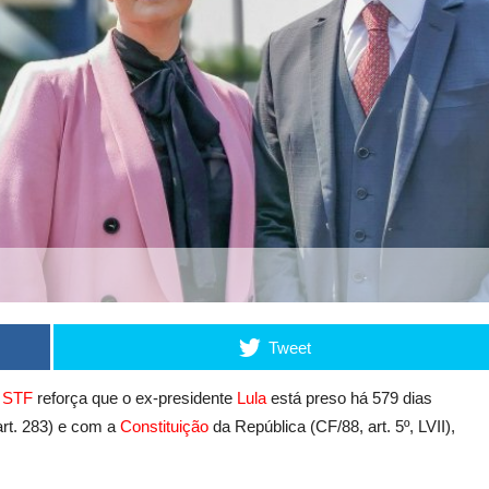
Tweet
o
STF
reforça que o ex-presidente
Lula
está preso há 579 dias
art. 283) e com a
Constituição
da República (CF/88, art. 5º, LVII),