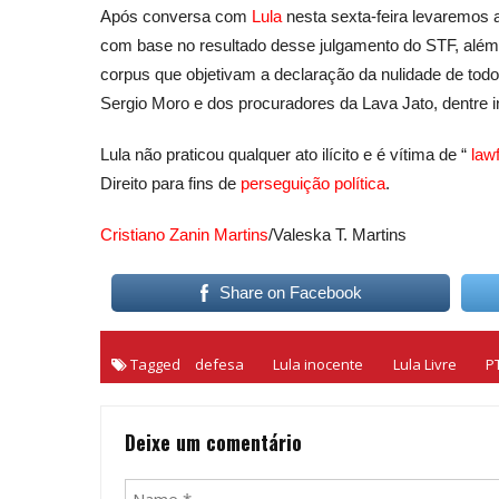
Após conversa com
Lula
nesta sexta-feira levaremos 
com base no resultado desse julgamento do STF, além
corpus que objetivam a declaração da nulidade de todo
Sergio Moro e dos procuradores da Lava Jato, dentre i
Lula não praticou qualquer ato ilícito e é vítima de “
law
Direito para fins de
perseguição política
.
Cristiano Zanin Martins
/Valeska T. Martins
Share on Facebook
Tagged
defesa
Lula inocente
Lula Livre
P
Deixe um comentário