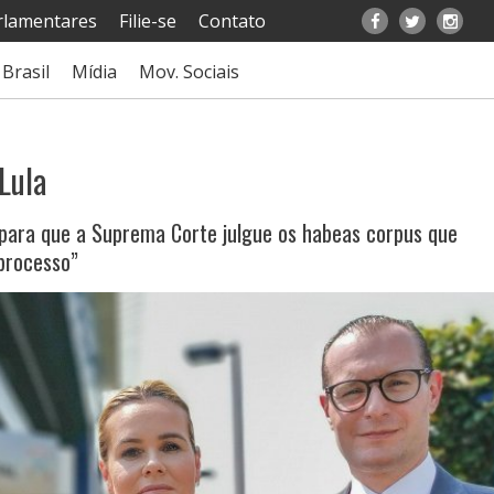
rlamentares
Filie-se
Contato
Brasil
Mídia
Mov. Sociais
Lula
 para que a Suprema Corte julgue os habeas corpus que
 processo”