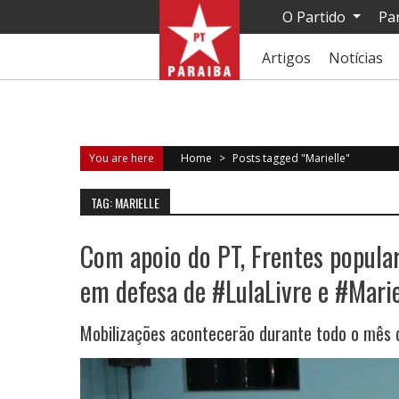
O Partido
Pa
Artigos
Notícias
You are here
Home
>
Posts tagged "Marielle"
TAG: MARIELLE
Com apoio do PT, Frentes popular
em defesa de #LulaLivre e #Mari
Mobilizações acontecerão durante todo o mês 