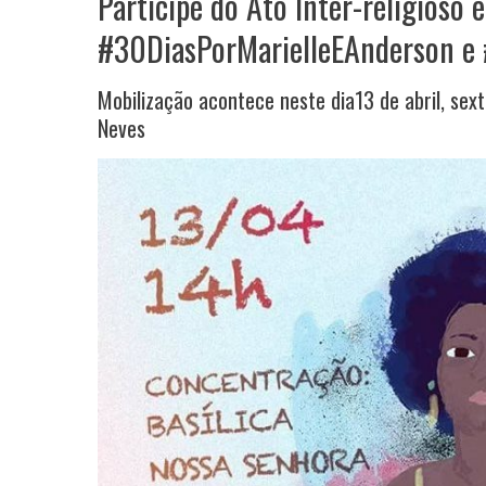
Participe do Ato Inter-religioso 
#30DiasPorMarielleEAnderson e 
Mobilização acontece neste dia13 de abril, sext
Neves