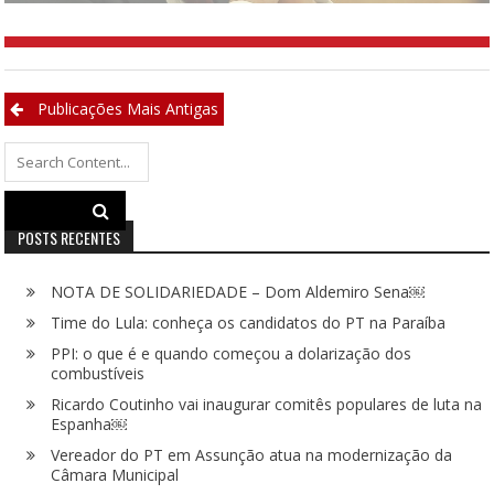
Navegação
Publicações Mais Antigas
por
Search
posts
for:
POSTS RECENTES
NOTA DE SOLIDARIEDADE – Dom Aldemiro Sena￼
Time do Lula: conheça os candidatos do PT na Paraíba
PPI: o que é e quando começou a dolarização dos
combustíveis
Ricardo Coutinho vai inaugurar comitês populares de luta na
Espanha￼
Vereador do PT em Assunção atua na modernização da
Câmara Municipal