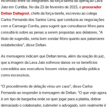
incômodo entre os integrantes da força-tarefa da operação Lava
Jato em Curitiba. No dia 23 de fevereiro de 2015, o
procurador
Deltan Dallagnol
, chefe da força-tarefa, escreveu ao colega
Carlos Fernando dos Santos Lima, que conduzia as negociações
com a Camargo Corrêa, para sugerir que consultasse Moro para
consultá-lo sobre as penas a serem propostas aos delatores. “A
título de sugestão, seria bom sondar Moro quanto aos patamares
estabelecidos”, disse Deltan.
As mensagens indicam que Deltan temia, além da reação do juiz,
que a imagem da Lava Jato sofresse danos se os benefícios
concedidos aos executivos fossem vistos pela opinião pública
como excessivos.
“O procedimento de delação virou um caos”, disse Carlos
Fernando ao responder à mensagem de Deltan. “O que vejo agora
é um tipo de barganha onde se quer jogar para a platéia, dobrar
demasiado o colaborador, submeter o advogado, sem realmente ir