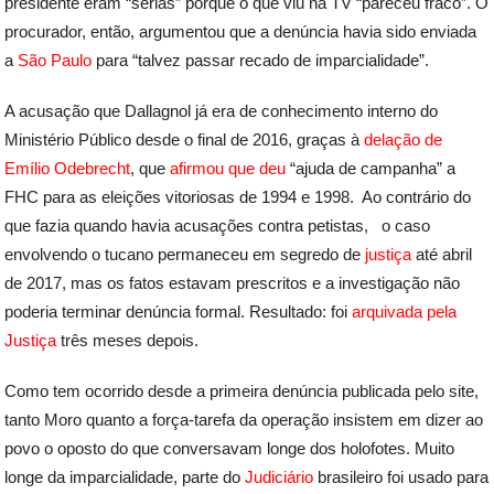
presidente eram “sérias” porque o que viu na TV “pareceu fraco”. O
procurador, então, argumentou que a denúncia havia sido enviada
a
São Paulo
para “talvez passar recado de imparcialidade”.
A acusação que Dallagnol já era de conhecimento interno do
Ministério Público desde o final de 2016, graças à
delação de
Emílio Odebrecht
, que
afirmou que deu
“ajuda de campanha” a
FHC para as eleições vitoriosas de 1994 e 1998. Ao contrário do
que fazia quando havia acusações contra petistas, o caso
envolvendo o tucano permaneceu em segredo de
justiça
até abril
de 2017, mas os fatos estavam prescritos e a investigação não
poderia terminar denúncia formal. Resultado: foi
arquivada pela
Justiça
três meses depois.
Como tem ocorrido desde a primeira denúncia publicada pelo site,
tanto Moro quanto a força-tarefa da operação insistem em dizer ao
povo o oposto do que conversavam longe dos holofotes. Muito
longe da imparcialidade, parte do
Judiciário
brasileiro foi usado para