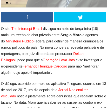
0
O site
The Intercept Brasil
divulgou na noite de terça-feira (18)
mais um trecho do chat privado entre
Sergio Moro
e agentes
do
Ministério Público
Federal para definir de maneira criminosa os
rumos políticos do país. Na nova conversa revelada pela série de
reportagens, o ex-juiz discorda do procurador
Deltan
Dallagnol
pede para que a
Operação Lava Jato
evite investigar o
ex-presidente
Fernando Henrique Cardoso
para não “melindrar
alguém cujo apoio é importante”.
O diálogo, ocorrido por meio do aplicativo Telegram, ocorreu em 13
de abril de 2017, um dia depois de o
Jornal Nacional ter
veiculado
notícia justamente sobre denúncias que recaíam sobre o
tucano. Na data, Moro queria saber se as suspeitas contra o ex-